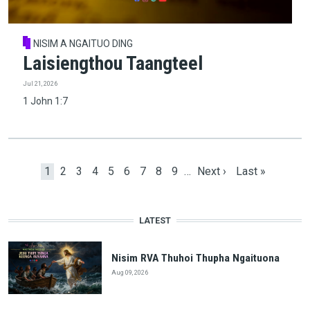
NISIM A NGAITUO DING
Laisiengthou Taangteel
Jul 21, 2026
1 John 1:7
Pagination
Current page
Page
Page
Page
Page
Page
Page
Page
Page
Next page
Last page
1
2
3
4
5
6
7
8
9
…
Next ›
Last »
LATEST
Nisim RVA Thuhoi Thupha Ngaituona
Aug 09, 2026